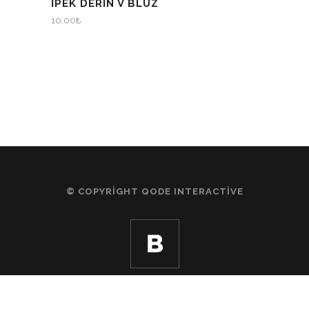
İPEK DERİN V BLUZ
10.00
₺
© COPYRIGHT
QODE INTERACTIVE