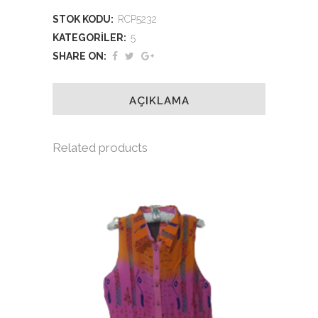
STOK KODU:
RCP5232
quantity
KATEGORILER:
5
SHARE ON:
AÇIKLAMA
Related products